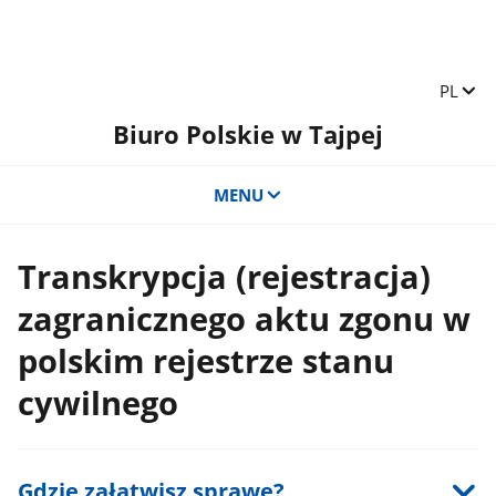
Zmień 
PL
Biuro Polskie w Tajpej
MENU
Transkrypcja (rejestracja)
zagranicznego aktu zgonu w
polskim rejestrze stanu
cywilnego
Gdzie załatwisz sprawę?