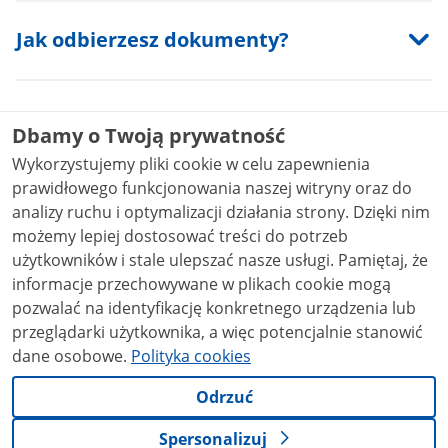
Jak odbierzesz dokumenty?
Jak możesz się odwołać?
Dbamy o Twoją prywatność
Wykorzystujemy pliki cookie w celu zapewnienia
prawidłowego funkcjonowania naszej witryny oraz do
Najczęściej zadawane pytania
analizy ruchu i optymalizacji działania strony. Dzięki nim
możemy lepiej dostosować treści do potrzeb
użytkowników i stale ulepszać nasze usługi. Pamiętaj, że
informacje przechowywane w plikach cookie mogą
Materiały
pozwalać na identyfikację konkretnego urządzenia lub
przeglądarki użytkownika, a więc potencjalnie stanowić
Wniosek o transkrypcję aktu zgonu
Trankrypcja​_aktu​_zgonu.pdf
0.30MB
dane osobowe.
Polityka cookies
Odrzuć
Podstawa prawna
Spersonalizuj