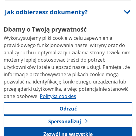
Jak odbierzesz dokumenty?
Dbamy o Twoją prywatność
Jak możesz się odwołać?
Wykorzystujemy pliki cookie w celu zapewnienia
prawidłowego funkcjonowania naszej witryny oraz do
analizy ruchu i optymalizacji działania strony. Dzięki nim
Najczęściej zadawane pytania
możemy lepiej dostosować treści do potrzeb
użytkowników i stale ulepszać nasze usługi. Pamiętaj, że
informacje przechowywane w plikach cookie mogą
pozwalać na identyfikację konkretnego urządzenia lub
Podstawa prawna
przeglądarki użytkownika, a więc potencjalnie stanowić
dane osobowe.
Polityka cookies
Ustawa z dnia 25 czerwca 2015 roku Prawo konsularne
Odrzuć
Ustawa z dnia 28 listopada 2014 roku Prawo o aktach stanu
cywilnego
Spersonalizuj
Ustawa z dnia 25 lutego 1964 roku Kodeks rodzinny i
opiekuńczy
Zezwól na wszystkie