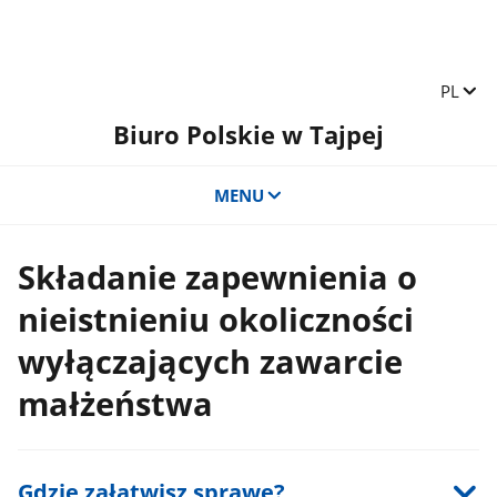
Zmień 
PL
Biuro Polskie w Tajpej
MENU
Składanie zapewnienia o
nieistnieniu okoliczności
wyłączających zawarcie
małżeństwa
Gdzie załatwisz sprawę?