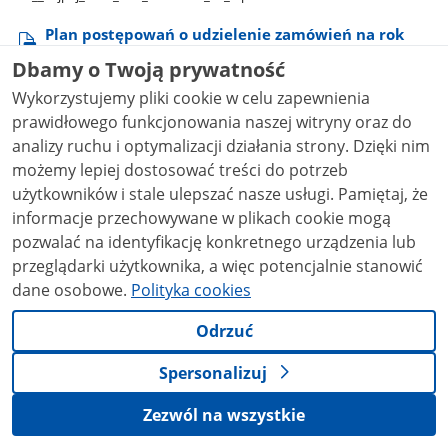
Plan postępowań o udzielenie zamówień na rok
2022
Dbamy o Twoją prywatność
Plan​_postępowań​_o​_udzielenie​_zamówień​_na​_rok​_2022.pdf
0.03MB
Wykorzystujemy pliki cookie w celu zapewnienia
prawidłowego funkcjonowania naszej witryny oraz do
analizy ruchu i optymalizacji działania strony. Dzięki nim
możemy lepiej dostosować treści do potrzeb
użytkowników i stale ulepszać nasze usługi. Pamiętaj, że
informacje przechowywane w plikach cookie mogą
pozwalać na identyfikację konkretnego urządzenia lub
przeglądarki użytkownika, a więc potencjalnie stanowić
dane osobowe.
Polityka cookies
Odrzuć
Spersonalizuj
Zezwól na wszystkie