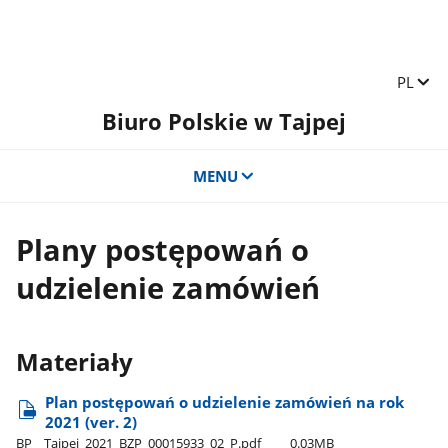
Zmień 
PL
Biuro Polskie w Tajpej
MENU
Plany postępowań o
udzielenie zamówień
Materiały
Plan postępowań o udzielenie zamówień na rok
2021 (ver. 2)
BP​_​_Tajpej​_2021​_BZP​_00015933​_02​_P.pdf
0.03MB