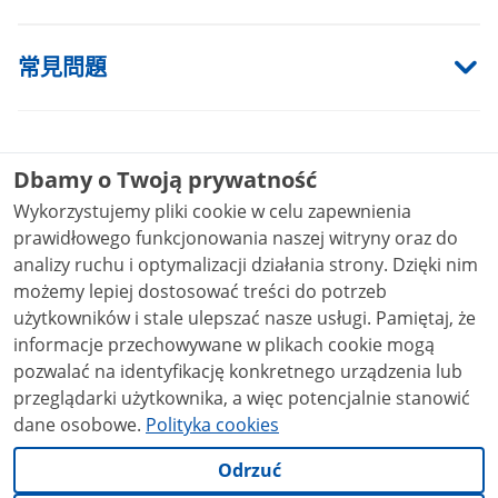
常見問題
材料
Dbamy o Twoją prywatność
Wykorzystujemy pliki cookie w celu zapewnienia
Checklist Schengen Visa
prawidłowego funkcjonowania naszej witryny oraz do
Checklist​_Schengen​_Visa.docx
0.03MB
analizy ruchu i optymalizacji działania strony. Dzięki nim
możemy lepiej dostosować treści do potrzeb
法律基础
użytkowników i stale ulepszać nasze usługi. Pamiętaj, że
informacje przechowywane w plikach cookie mogą
Rozporządzenie Parlamentu Europejskiego i Rady (WE) nr
pozwalać na identyfikację konkretnego urządzenia lub
810/2009 z dnia 13 lipca 2009 r. ustanawiające
przeglądarki użytkownika, a więc potencjalnie stanowić
Wspólnotowy Kodeks Wizowy (kodeks wizowy)
dane osobowe.
Polityka cookies
Ustawa z dnia 12 grudnia 2013 r. o cudzoziemcach (Dz. U. z
dnia 30 grudnia 2013 r. poz. 1650 z późn. zm.)
Odrzuć
Ustawa z dnia 25 czerwca 2015 r. Prawo konsularne (Dz. U.