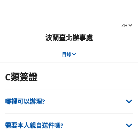
Zmień j
ZH
波蘭臺北辦事處
目錄
C類簽證
哪裡可以辦理?
需要本人親自送件嗎?