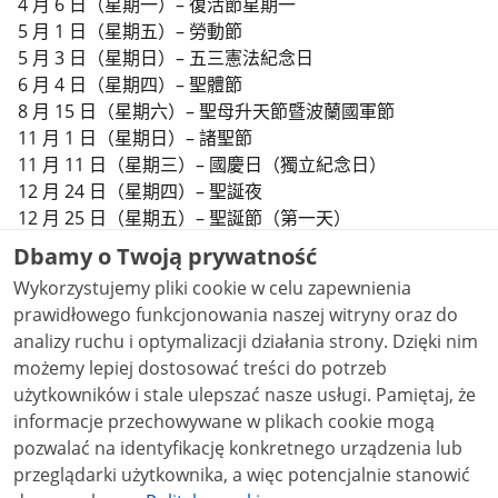
4 月 6 日（星期一）– 復活節星期一
5 月 1 日（星期五）– 勞動節
5 月 3 日（星期日）– 五三憲法紀念日
6 月 4 日（星期四）– 聖體節
8 月 15 日（星期六）– 聖母升天節暨波蘭國軍節
11 月 1 日（星期日）– 諸聖節
11 月 11 日（星期三）– 國慶日（獨立紀念日）
12 月 24 日（星期四）– 聖誕夜
12 月 25 日（星期五）– 聖誕節（第一天）
12 月 26 日（星期六）– 聖誕節（第二天）
Dbamy o Twoją prywatność
Wykorzystujemy pliki cookie w celu zapewnienia
prawidłowego funkcjonowania naszej witryny oraz do
2025年臺灣國定假日
analizy ruchu i optymalizacji działania strony. Dzięki nim
1月1日 （星期四）– 元旦
możemy lepiej dostosować treści do potrzeb
2月16-20日（星期一至星期五）– 農曆新年
użytkowników i stale ulepszać nasze usługi. Pamiętaj, że
2月27日（星期五）– 和平紀念日補假
informacje przechowywane w plikach cookie mogą
4月3日（星期五）– 兒童節補假
pozwalać na identyfikację konkretnego urządzenia lub
4月6日（星期一）– 清明節
przeglądarki użytkownika, a więc potencjalnie stanowić