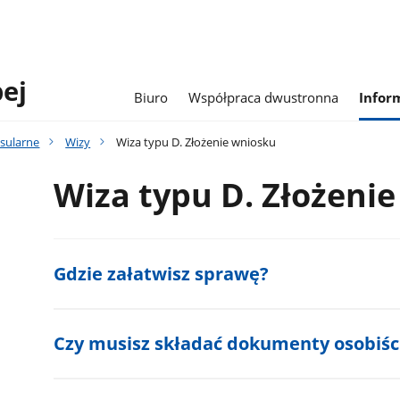
pej
Biuro
Współpraca dwustronna
Infor
sularne
Wizy
Wiza typu D. Złożenie wniosku
Wiza typu D. Złożeni
Gdzie załatwisz sprawę?
Czy musisz składać dokumenty osobiśc