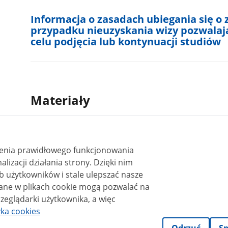
Informacja o zasadach ubiegania się o 
przypadku nieuzyskania wizy pozwalają
celu podjęcia lub kontynuacji studiów
Materiały
Wiza​_Krajowa​_D​_-​_Staż
Wiza​_Krajowa​_D​_-​_Staż​_(003).docx
0.02MB
ienia prawidłowego funkcjonowania
Podstawa prawna
i działania strony. Dzięki nim
 użytkowników i stale ulepszać nasze
Rozporządzenie Ministra Spraw Wewnętrznych i Administr
wiz dla cudzoziemców
zeglądarki użytkownika, a więc
Ustawa z dnia 12 grudnia 2013 r. o cudzoziemcach
yka cookies
Ustawa z dnia 25 czerwca 2015 r. Prawo konsularne