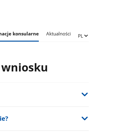
macje konsularne
Aktualności
Zmień język
PL
e wniosku
ie?