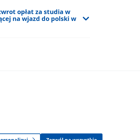
zwrot opłat za studia w
cej na wjazd do polski w
acji z dnia 6 lutego 2018 r. w sprawie