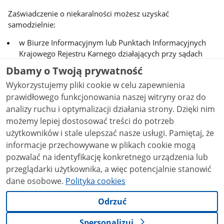
Zaświadczenie o niekaralności możesz uzyskać
samodzielnie:
w Biurze Informacyjnym lub Punktach Informacyjnych
Krajowego Rejestru Karnego działających przy sądach
okręgowych,
Dbamy o Twoją prywatność
korzystając z usług pełnomocnika,
Wykorzystujemy pliki cookie w celu zapewnienia
lub drogą pocztową.
prawidłowego funkcjonowania naszej witryny oraz do
Szczegółowe informacje na temat sposobów uzyskania
analizy ruchu i optymalizacji działania strony. Dzięki nim
zaświadczenia znajdziesz na stronie
Ministerstwa
możemy lepiej dostosować treści do potrzeb
Sprawiedliwości
.
użytkowników i stale ulepszać nasze usługi. Pamiętaj, że
informacje przechowywane w plikach cookie mogą
Jeśli posiadać kwalifikowany podpis elektroniczny lub
podpis potwierdzony profilem zaufanym e-PUAP – możesz
pozwalać na identyfikację konkretnego urządzenia lub
wystąpić o zaświadczenie drogą elektroniczną za
przeglądarki użytkownika, a więc potencjalnie stanowić
pośrednictwem
e-Platformy Ministerstwa Sprawiedliwości
.
dane osobowe.
Polityka cookies
Odrzuć
Podstawa prawna
Spersonalizuj