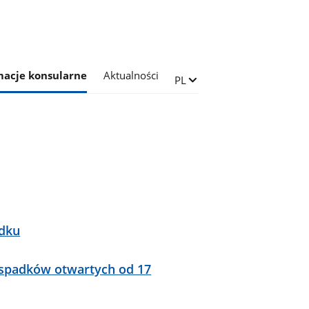
macje konsularne
Aktualności
Zmień język
PL
adku
 spadków otwartych od 17