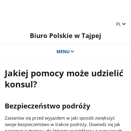
Zmień 
PL
Biuro Polskie w Tajpej
MENU
Jakiej pomocy może udzielić
konsul?
Bezpieczeństwo podróży
Zastanów się przed wyjazdem w jaki sposób zwiększyć
swoje bezpieczeństwo w trakcie podróży. Dowiedz się jak
najwięcej o miejscu, do którego wyjeżdżasz i o panujących