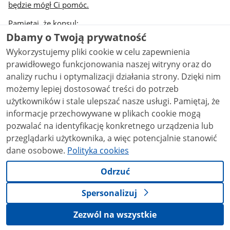
będzie mógł Ci pomóc.
Pamiętaj, że konsul:
Dbamy o Twoją prywatność
nie reguluje zobowiązań finansowych, takich jak: długi,
Wykorzystujemy pliki cookie w celu zapewnienia
grzywny, mandaty, koszty postępowania sądowego, w
prawidłowego funkcjonowania naszej witryny oraz do
tym usług adwokata itp.,
nie pełni funkcji adwokata i nie zaangażuje w Twoim
analizy ruchu i optymalizacji działania strony. Dzięki nim
imieniu miejscowego prawnika,
możemy lepiej dostosować treści do potrzeb
nie świadczy usług, które wykonują biura turystyczne,
użytkowników i stale ulepszać nasze usługi. Pamiętaj, że
banki, firmy ubezpieczeniowe oraz firmy transportowe
informacje przechowywane w plikach cookie mogą
(nie dokonuje np. zmiany rezerwacji Twojego biletu jeśli
pozwalać na identyfikację konkretnego urządzenia lub
odwołany zostanie lot),
przeglądarki użytkownika, a więc potencjalnie stanowić
nie pośredniczy w uzyskaniu zgody na zatrudnienie oraz
dane osobowe.
Polityka cookies
w poszukiwaniu miejsca zakwaterowania,
nie podejmuje interwencji w przypadku konfliktów
Odrzuć
wynikających z niewywiązywania się z zawartych przez
Ciebie umów cywilnoprawnych (dotyczących np.
Spersonalizuj
stosunku pracy, zakupu usług turystycznych, biletu
lotniczego, itp.).
Zezwól na wszystkie