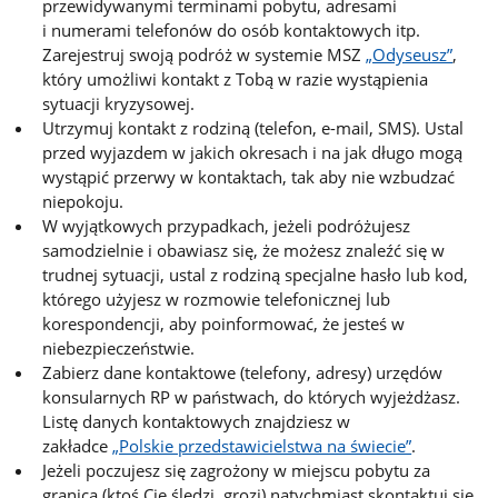
przewidywanymi terminami pobytu, adresami
i numerami telefonów do osób kontaktowych itp.
Zarejestruj swoją podróż w systemie MSZ
„Odyseusz”
,
który umożliwi kontakt z Tobą w razie wystąpienia
sytuacji kryzysowej.
Utrzymuj kontakt z rodziną (telefon, e-mail, SMS). Ustal
przed wyjazdem w jakich okresach i na jak długo mogą
wystąpić przerwy w kontaktach, tak aby nie wzbudzać
niepokoju.
W wyjątkowych przypadkach, jeżeli podróżujesz
samodzielnie i obawiasz się, że możesz znaleźć się w
trudnej sytuacji, ustal z rodziną specjalne hasło lub kod,
którego użyjesz w rozmowie telefonicznej lub
korespondencji, aby poinformować, że jesteś w
niebezpieczeństwie.
Zabierz dane kontaktowe (telefony, adresy) urzędów
konsularnych RP w państwach, do których wyjeżdżasz.
Listę danych kontaktowych znajdziesz w
zakładce
„Polskie przedstawicielstwa na świecie”
.
Jeżeli poczujesz się zagrożony w miejscu pobytu za
granicą (ktoś Cię śledzi, grozi) natychmiast skontaktuj się