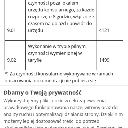
czynności poza lokalem
urzędu konsularnego, za każde
rozpoczęte 8 godzin, włącznie z
czasem na dojazd i powrót do
9.01
urzędu
4121
Wykonanie w trybie pilnym
czynności wymienionej w
9.02
taryfie
1499
*) Za czynności konsularne wykonywane w ramach
opracowania dokumentacji nie pobiera się
dodatkowych opłat, z wyjątkiem opłat za sporządzenie i
Dbamy o Twoją prywatność
poświadczenie lub sprawdzenie i poświadczenie
Wykorzystujemy pliki cookie w celu zapewnienia
tłumaczenia (poz. 6.08, 6.09, 6.10 i 6.11 taryfy opłat
prawidłowego funkcjonowania naszej witryny oraz do
konsularnych).
analizy ruchu i optymalizacji działania strony. Dzięki nim
**) Przy obliczaniu wysokości należnej opłaty
możemy lepiej dostosować treści do potrzeb
konsularnej objętość dokumentu ustala się w sposób