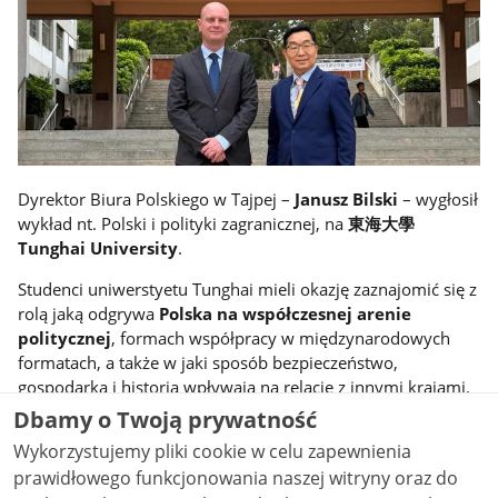
Dyrektor Biura Polskiego w Tajpej –
Janusz Bilski
– wygłosił
wykład nt. Polski i polityki zagranicznej, na
東海大學
Tunghai University
.
Studenci uniwerstyetu Tunghai mieli okazję zaznajomić się z
rolą jaką odgrywa
Polska na współczesnej arenie
politycznej
, formach współpracy w międzynarodowych
formatach, a także w jaki sposób bezpieczeństwo,
gospodarka i historia wpływają na relacje z innymi krajami.
Dbamy o Twoją prywatność
Wykorzystujemy pliki cookie w celu zapewnienia
Zdjęcia (3)
prawidłowego funkcjonowania naszej witryny oraz do