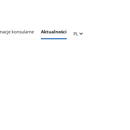
macje konsularne
Aktualności
Zmień język
PL