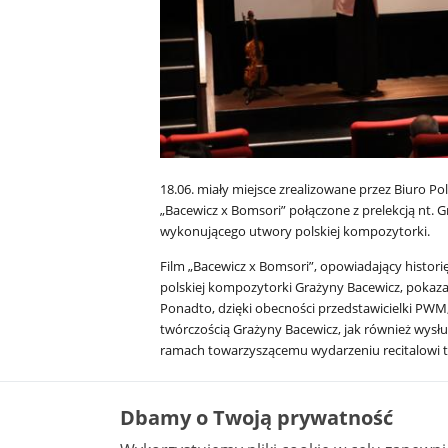
18.06. miały miejsce zrealizowane przez Biuro P
„Bacewicz x Bomsori” połączone z prelekcją nt. 
wykonującego utwory polskiej kompozytorki.
Film „Bacewicz x Bomsori”, opowiadający histori
polskiej kompozytorki Grażyny Bacewicz, pokazam
Ponadto, dzięki obecności przedstawicielki PWM,
twórczością Grażyny Bacewicz, jak również wy
ramach towarzyszącemu wydarzeniu recitalowi 
W wydarzeniu, które zgromadziło miłośników muzy
Polskiego w Tajpej – P. Janusz Bilski, przedstawic
Dbamy o Twoją prywatność
zagranicznych rezydujących na Tajwanie, jak ró