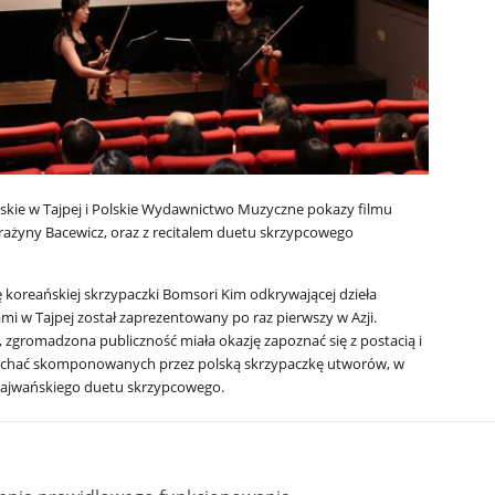
olskie w Tajpej i Polskie Wydawnictwo Muzyczne pokazy filmu
Grażyny Bacewicz, oraz z recitalem duetu skrzypcowego
ę koreańskiej skrzypaczki Bomsori Kim odkrywającej dzieła
i w Tajpej został zaprezentowany po raz pierwszy w Azji.
 zgromadzona publiczność miała okazję zapoznać się z postacią i
słuchać skomponowanych przez polską skrzypaczkę utworów, w
tajwańskiego duetu skrzypcowego.
ki klasycznej i kinematografii, wziął udział Dyrektor Biura
iele wydziału kultury Miasta Tajpej, reprezentanci misji
wnież osoby ze środowiska tajwańskiego biznesu.