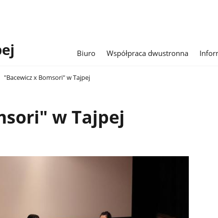
pej
Biuro
Współpraca dwustronna
Infor
"Bacewicz x Bomsori" w Tajpej
sori" w Tajpej