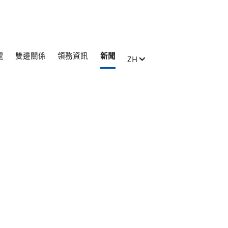
處
雙邊關係
領務資訊
新聞
Zmień język
ZH